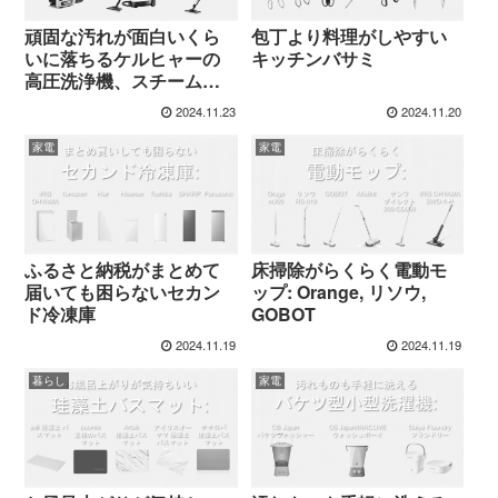
頑固な汚れが面白いくら
包丁より料理がしやすい
いに落ちるケルヒャーの
キッチンバサミ
高圧洗浄機、スチームク
リーナー
2024.11.23
2024.11.20
家電
家電
ふるさと納税がまとめて
床掃除がらくらく電動モ
届いても困らないセカン
ップ: Orange, リソウ,
ド冷凍庫
GOBOT
2024.11.19
2024.11.19
暮らし
家電