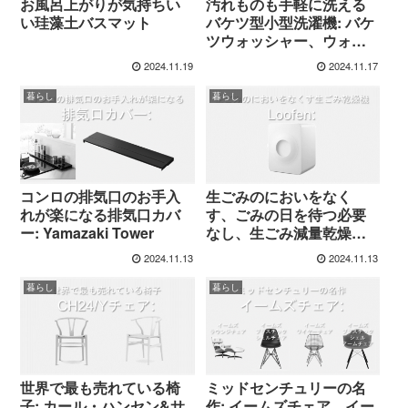
お風呂上がりが気持ちい
汚れものも手軽に洗える
い珪藻土バスマット
バケツ型小型洗濯機: バケ
ツウォッシャー、ウォッ
シュボーイ
2024.11.19
2024.11.17
暮らし
暮らし
コンロの排気口のお手入
生ごみのにおいをなく
れが楽になる排気口カバ
す、ごみの日を待つ必要
ー: Yamazaki Tower
なし、生ごみ減量乾燥機:
Loofen、パナソニック、
2024.11.13
2024.11.13
パリパリキュー
暮らし
暮らし
世界で最も売れている椅
ミッドセンチュリーの名
子: カール・ハンセン&サ
作: イームズチェア、イー