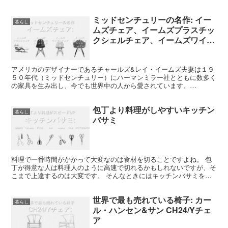
作に対応した扇風機等も出てきています。 Dyson(ダ...
ミッドセンチュリーの名作: イー
暮らし
ムズチェア、イームズプラスチッ
クシェルチェア、イームズワイヤ
ーチェア
アメリカのデザイナーであるチャールズ&レイ・イームズ夫妻は１９
５０年代（ミッドセンチュリー）にハーマンミラー社とともに数多く
の家具を生み出し、今でも世界中の人から愛されています。
$(function(){ $('.bxslider').b...
包丁より料理がしやすいキッチン
暮らし
バサミ
料理で一番時間がかかって大変なのは食材を切ることですよね。 包
丁が得意な人は料理人のように高速で切れるかもしれないですが、そ
こまで上達するのは大変です。 そんなときにはキッチンバサミを使
ってみてはどうでしょうか。 Instagram上でもた...
世界で最も売れている椅子: カー
暮らし
ル・ハンセン&サン CH24/Yチェ
ア