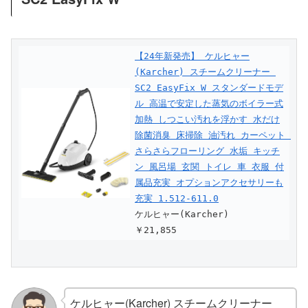
【24年新発売】 ケルヒャー
(Karcher) スチームクリーナー 
SC2 EasyFix W スタンダードモデ
ル 高温で安定した蒸気のボイラー式
加熱 しつこい汚れを浮かす 水だけ
除菌消臭 床掃除 油汚れ カーペット 
さらさらフローリング 水垢 キッチ
ン 風呂場 玄関 トイレ 車 衣服 付
属品充実 オプションアクセサリーも
充実 1.512-611.0
ケルヒャー(Karcher)
￥21,855
ケルヒャー(Karcher) スチームクリーナー