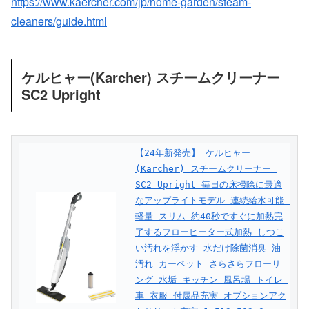
https://www.kaercher.com/jp/home-garden/steam-
cleaners/guide.html
ケルヒャー(Karcher) スチームクリーナー
SC2 Upright
【24年新発売】 ケルヒャー
(Karcher) スチームクリーナー 
SC2 Upright 毎日の床掃除に最適
なアップライトモデル 連続給水可能 
軽量 スリム 約40秒ですぐに加熱完
了するフローヒーター式加熱 しつこ
い汚れを浮かす 水だけ除菌消臭 油
汚れ カーペット さらさらフローリ
ング 水垢 キッチン 風呂場 トイレ 
車 衣服 付属品充実 オプションアク