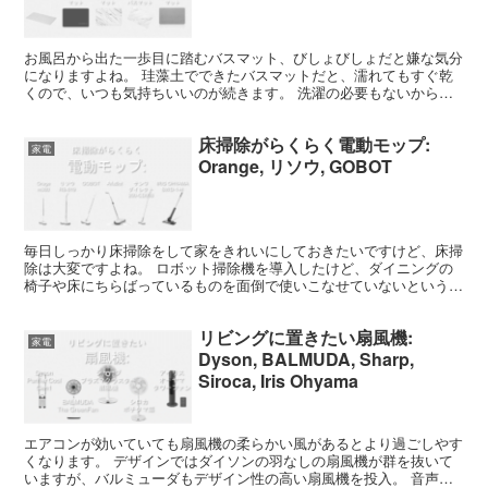
お風呂から出た一歩目に踏むバスマット、びしょびしょだと嫌な気分
になりますよね。 珪藻土でできたバスマットだと、濡れてもすぐ乾
くので、いつも気持ちいいのが続きます。 洗濯の必要もないから楽
でとても人気なアイテムです。 $(function()...
床掃除がらくらく電動モップ:
家電
Orange, リソウ, GOBOT
毎日しっかり床掃除をして家をきれいにしておきたいですけど、床掃
除は大変ですよね。 ロボット掃除機を導入したけど、ダイニングの
椅子や床にちらばっているものを面倒で使いこなせていないという人
もいるのでは？ そんな人にちょうどいい便利なお掃除アイ...
リビングに置きたい扇風機:
家電
Dyson, BALMUDA, Sharp,
Siroca, Iris Ohyama
エアコンが効いていても扇風機の柔らかい風があるとより過ごしやす
くなります。 デザインではダイソンの羽なしの扇風機が群を抜いて
いますが、バルミューダもデザイン性の高い扇風機を投入。 音声操