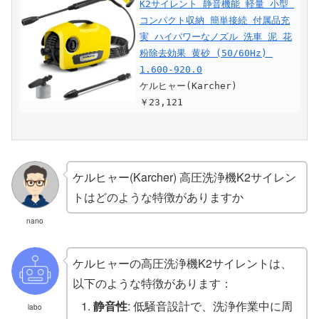
K2サイレント 静音機能 軽量 小型 
コンパクト収納 簡単接続 付属品充
実 ハイパワーなノズル 洗車 泥 花
粉除去効果 黄砂 (50/60Hz) 
1.600-920.0
ケルヒャー(Karcher)
￥23,121
ケルヒャー(Karcher) 高圧洗浄機K2サイレン
トはどのような特徴がありますか
nano
ケルヒャーの高圧洗浄機K2サイレントは、
以下のような特徴があります：
静音性
: 低騒音設計で、洗浄作業中に周
labo