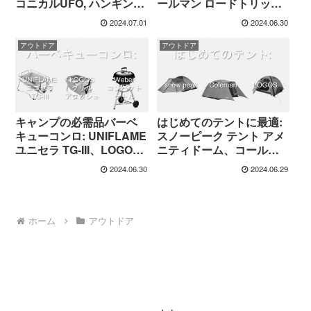
コニカルUFO, ハンギング
ールマン ロードトリップ
Eggチェア
グリル、Weber
2024.07.01
2024.06.30
Traveller、Uniflame ツイ
ンバーナー、イワタニグ
アウトドア
アウトドア
リルスター、LOGOS
BBQエレグリル
キャンプの必需品バーベ
はじめてのテントに最適:
キューコンロ: UNIFLAME
スノーピーク テント アメ
ユニセラ TG-III、LOGOS
ニティドーム、コールマ
グリルアタッシュ、
ンテントタフドーム
2024.06.30
2024.06.29
Weberコンパクトケトル
ホーム
アウトドア