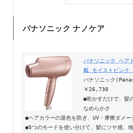
パナソニック ナノケア
パナソニック ヘア
載 モイストピンク EH
パナソニック(Pana
￥26,730
●乾かすだけで、髪
なめらかさ
●ヘアカラーの退色を防ぎ、UV・摩擦ダメ
●5つのモードを使い分けて、髪にツヤ感、